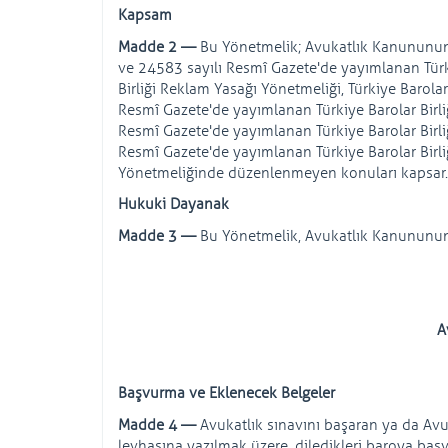
Kapsam
Madde 2 —
Bu Yönetmelik; Avukatlık Kanununun
ve 24583 sayılı Resmî Gazete'de yayımlanan Türki
Birliği Reklam Yasağı Yönetmeliği, Türkiye Barola
Resmî Gazete'de yayımlanan Türkiye Barolar Birliğ
Resmî Gazete'de yayımlanan Türkiye Barolar Birli
Resmî Gazete'de yayımlanan Türkiye Barolar Birliği
Yönetmeliğinde düzenlenmeyen konuları kapsar.
Hukuki Dayanak
Madde 3 —
Bu Yönetmelik, Avukatlık Kanununun 
A
Başvurma ve Eklenecek Belgeler
Madde 4 —
Avukatlık sınavını başaran ya da Avu
levhasına yazılmak üzere, diledikleri baroya başvu