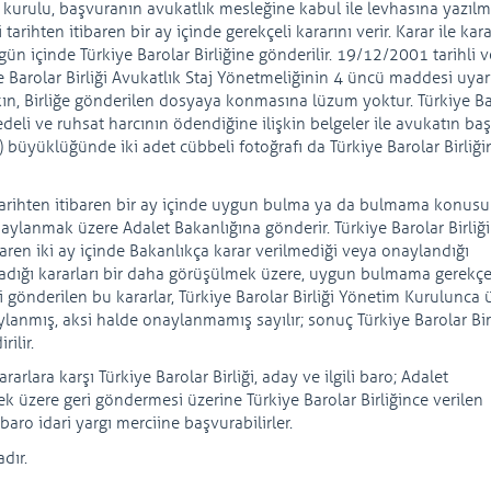
urulu, başvuranın avukatlık mesleğine kabul ile levhasına yazılm
rihten itibaren bir ay içinde gerekçeli kararını verir. Karar ile kara
ün içinde Türkiye Barolar Birliğine gönderilir. 19/12/2001 tarihli v
 Barolar Birliği Avukatlık Staj Yönetmeliğinin 4 üncü maddesi uyar
akın, Birliğe gönderilen dosyaya konmasına lüzum yoktur. Türkiye Ba
li ve ruhsat harcının ödendiğine ilişkin belgeler ile avukatın baş
) büyüklüğünde iki adet cübbeli fotoğrafı da Türkiye Barolar Birliği
ığı tarihten itibaren bir ay içinde uygun bulma ya da bulmama konus
 onaylanmak üzere Adalet Bakanlığına gönderir. Türkiye Barolar Birliğ
ibaren iki ay içinde Bakanlıkça karar verilmediği veya onaylandığı
madığı kararları bir daha görüşülmek üzere, uygun bulmama gerekçes
eri gönderilen bu kararlar, Türkiye Barolar Birliği Yönetim Kurulunca 
lanmış, aksi halde onaylanmamış sayılır; sonuç Türkiye Barolar Birl
ilir.
rarlara karşı Türkiye Barolar Birliği, aday ve ilgili baro; Adalet
 üzere geri göndermesi üzerine Türkiye Barolar Birliğince verilen
 baro idari yargı merciine başvurabilirler.
dır.