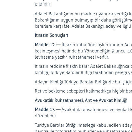
bildirilir.
Adalet Bakanlığının bu madde uyarınca verdiği kara
Bakanlığının uygun bulmayıp bir daha görüşülmek
kararlara karşı ise, Adalet Bakanlığı, aday ve ilgili
İtirazın Sonuçları
Madde 12 —
İtirazın kabulüne ilişkin kararın 
kesinleşmesi halinde bu Yönetmeliğin 9 uncu, 1
levhasına yazılır, ruhsatnamesi verilir.
İtirazın reddine ilişkin karar Adalet Bakanlığınc
kimliği, Türkiye Barolar Birliği tarafından gereği
Adayın kimliği Türkiye Barolar Birliğinde bu iş için
Ret ve bekleme sebepleri kalkmadıkça hiç bir ba
Avukatlık Ruhsatnamesi, Ant ve Avukat Kimliği
Madde 13 —
Avukatlık ruhsatnamesi ve avukat kiml
düzenlenir.
Türkiye Barolar Birliği, mesleğe kabul edilen ad
damga ile fotoğrafını mühürler ve ruhsatname def