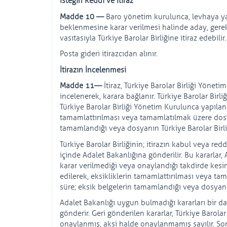
İsteğin Reddi ve İtiraz
Madde 10 —
Baro yönetim kurulunca, levhaya y
beklenmesine karar verilmesi halinde aday, gerek
vasıtasıyla Türkiye Barolar Birliğine itiraz edebilir.
Posta gideri itirazcıdan alınır.
İtirazın İncelenmesi
Madde 11—
İtiraz, Türkiye Barolar Birliği Yöneti
incelenerek, karara bağlanır. Türkiye Barolar Birliğ
Türkiye Barolar Birliği Yönetim Kurulunca yapılan 
tamamlattırılması veya tamamlatılmak üzere dosya
tamamlandığı veya dosyanın Türkiye Barolar Birliğin
Türkiye Barolar Birliğinin; itirazın kabul veya re
içinde Adalet Bakanlığına gönderilir. Bu kararlar, 
karar verilmediği veya onaylandığı takdirde kesin
edilerek, eksikliklerin tamamlattırılması veya ta
süre; eksik belgelerin tamamlandığı veya dosyanın 
Adalet Bakanlığı uygun bulmadığı kararları bir dah
gönderir. Geri gönderilen kararlar, Türkiye Barol
onaylanmış, aksi halde onaylanmamış sayılır. Sonu