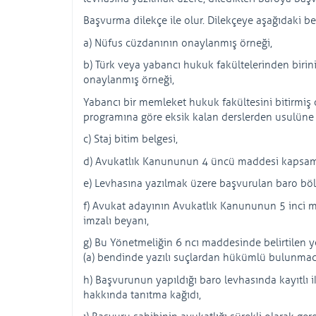
Başvurma dilekçe ile olur. Dilekçeye aşağıdaki bel
a) Nüfus cüzdanının onaylanmış örneği,
b) Türk veya yabancı hukuk fakültelerinden birini
onaylanmış örneği,
Yabancı bir memleket hukuk fakültesini bitirmiş 
programına göre eksik kalan derslerden usulüne 
c) Staj bitim belgesi,
d) Avukatlık Kanununun 4 üncü maddesi kapsamınd
e) Levhasına yazılmak üzere başvurulan baro böl
f) Avukat adayının Avukatlık Kanununun 5 inci m
imzalı beyanı,
g) Bu Yönetmeliğin 6 ncı maddesinde belirtilen
(a) bendinde yazılı suçlardan hükümlü bulunmadığı
h) Başvurunun yapıldığı baro levhasında kayıtlı 
hakkında tanıtma kağıdı,