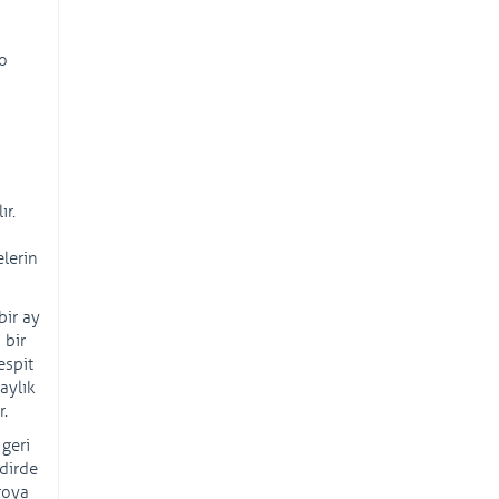
ro
ır.
elerin
bir ay
 bir
espit
aylık
r.
 geri
kdirde
roya