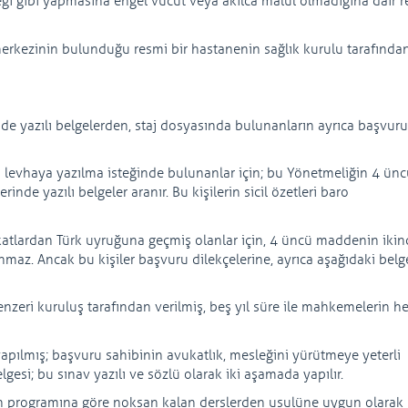
reği gibi yapmasına engel vücut veya akılca malul olmadığına dair 
erkezinin bulunduğu resmi bir hastanenin sağlık kurulu tarafında
e yazılı belgelerden, staj dosyasında bulunanların ayrıca başvuru
levhaya yazılma isteğinde bulunanlar için; bu Yönetmeliğin 4 ünc
lerinde yazılı belgeler aranır. Bu kişilerin sicil özetleri baro
katlardan Türk uyruğuna geçmiş olanlar için, 4 üncü maddenin ikin
ranmaz. Ancak bu kişiler başvuru dilekçelerine, ayrıca aşağıdaki belg
nzeri kuruluş tarafından verilmiş, beş yıl süre ile mahkemelerin he
pılmış; başvuru sahibinin avukatlık, mesleğini yürütmeye yeterli
lgesi; bu sınav yazılı ve sözlü olarak iki aşamada yapılır.
nin programına göre noksan kalan derslerden usulüne uygun olarak