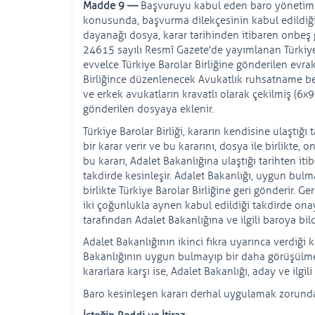
Madde 9 —
Başvuruyu kabul eden baro yönetim k
konusunda, başvurma dilekçesinin kabul edildiği ta
dayanağı dosya, karar tarihinden itibaren onbeş g
24615 sayılı Resmî Gazete'de yayımlanan Türkiye
evvelce Türkiye Barolar Birliğine gönderilen evr
Birliğince düzenlenecek Avukatlık ruhsatname bede
ve erkek avukatların kravatlı olarak çekilmiş (6x9
gönderilen dosyaya eklenir.
Türkiye Barolar Birliği, kararın kendisine ulaşt
bir karar verir ve bu kararını, dosya ile birlikte,
bu kararı, Adalet Bakanlığına ulaştığı tarihten it
takdirde kesinleşir. Adalet Bakanlığı, uygun bul
birlikte Türkiye Barolar Birliğine geri gönderir. G
iki çoğunlukla aynen kabul edildiği takdirde onay
tarafından Adalet Bakanlığına ve ilgili baroya bildir
Adalet Bakanlığının ikinci fıkra uyarınca verdiği ka
Bakanlığının uygun bulmayıp bir daha görüşülmek
kararlara karşı ise, Adalet Bakanlığı, aday ve ilgili
Baro kesinleşen kararı derhal uygulamak zorunda