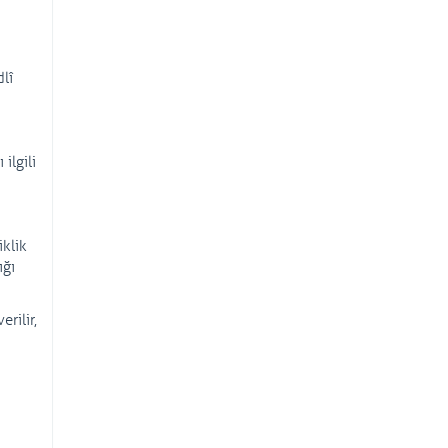
lî
ilgili
klik
ığı
rilir,