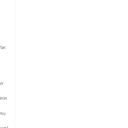
lar.
ir
inin
umu