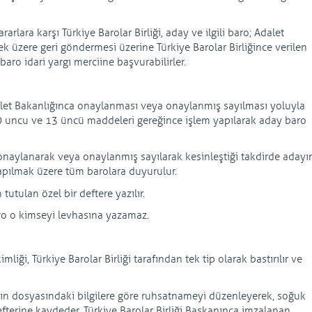
rlara karşı Türkiye Barolar Birliği, aday ve ilgili baro; Adalet
 üzere geri göndermesi üzerine Türkiye Barolar Birliğince verilen
 baro idari yargı merciine başvurabilirler.
Adalet Bakanlığınca onaylanması veya onaylanmış sayılması yoluyla
0 uncu ve 13 üncü maddeleri gereğince işlem yapılarak aday baro
a onaylanarak veya onaylanmış sayılarak kesinleştiği takdirde adayı
 yapılmak üzere tüm barolara duyurulur.
 tutulan özel bir deftere yazılır.
ro o kimseyi levhasına yazamaz.
iği, Türkiye Barolar Birliği tarafından tek tip olarak bastırılır ve
ayın dosyasındaki bilgilere göre ruhsatnameyi düzenleyerek, soğuk
terine kaydeder. Türkiye Barolar Birliği Başkanınca imzalanan