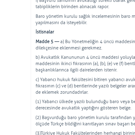
ı) Başvuru sahibinin avukatlığı sürekli olarak ge
tabipliklerin birinden alınacak rapor.
Baro yönetim kurulu sağlık incelemesinin baro m
yapılmasını da isteyebilir.
İstisnalar
Madde 5 —
a) Bu Yönetmeliğin 4 üncü maddesind
dilekçesine eklenmesi gerekmez.
b) Avukatlık Kanununun 4 üncü maddesi yoluyla 
maddesinin ikinci fıkrasının (a), (b), (e) ve (f) bent
başkanlıklarınca ilgili dairelerden istenir.
c) Yabancı hukuk fakültesini bitiren yabancı avu
fıkrasının (c) ve (d) bentlerinde yazılı belgeler a
de eklemek zorundadırlar.
(1) Yabancı ülkede yazılı bulunduğu baro veya be
derecesinde avukatlık yaptığını gösteren belge.
(2) Başvurduğu baro yönetim kurulu tarafından ya
ölçüde Türkçe bildiğini kanıtlayan sınav başarı be
(3)Türkiye Hukuk Fakültelerinden herhangi biri