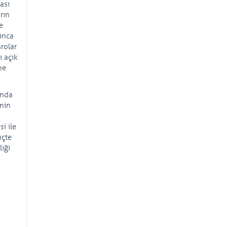
ası
rın
e
ınca
rolar
ı açık
ne
unda
inin
i ile
üçte
iği