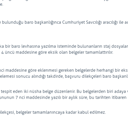
e.
 bulunduğu baro başkanlığınca Cumhuriyet Savcılığı aracılığı ile ad
ka bir baro levhasına yazılma isteminde bulunanların staj dosyaları 
 4 üncü maddesine göre eksik olan belgeler tamamlattırılır.
nci maddesine göre eklenmesi gereken belgelerde herhangi bir eksi
ncelemesi sonucu alındığı takdirde, başvuru dilekçeleri baro başkanl
tespit eden iki nüsha belge düzenlenir. Bu belgelerden biri adaya ve
ununun 7 nci maddesinde yazılı bir aylık süre, bu tarihten itibaren
ilekçesi, belgeler tamamlanıncaya kadar kabul edilmez.