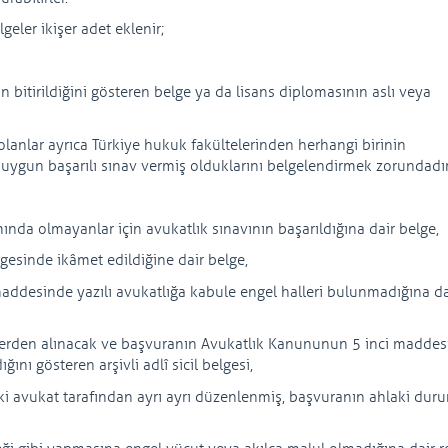
geler ikişer adet eklenir;
n bitirildiğini gösteren belge ya da lisans diplomasının aslı veya
olanlar ayrıca Türkiye hukuk fakültelerinden herhangi birinin
uygun başarılı sınav vermiş olduklarını belgelendirmek zorundadır
a olmayanlar için avukatlık sınavının başarıldığına dair belge,
gesinde ikâmet edildiğine dair belge,
addesinde yazılı avukatlığa kabule engel halleri bulunmadığına da
 yerden alınacak ve başvuranın Avukatlık Kanununun 5 inci maddes
nı gösteren arşivli adlî sicil belgesi,
iki avukat tarafından ayrı ayrı düzenlenmiş, başvuranın ahlaki dur