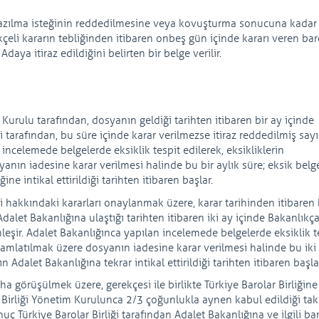
azılma isteğinin reddedilmesine veya kovuşturma sonucuna kadar
çeli kararın tebliğinden itibaren onbeş gün içinde kararı veren ba
 Adaya itiraz edildiğini belirten bir belge verilir.
m Kurulu tarafından, dosyanın geldiği tarihten itibaren bir ay içinde
i tarafından, bu süre içinde karar verilmezse itiraz reddedilmiş sayıl
incelemede belgelerde eksiklik tespit edilerek, eksikliklerin
nın iadesine karar verilmesi halinde bu bir aylık süre; eksik belg
e intikal ettirildiği tarihten itibaren başlar.
ddi hakkındaki kararları onaylanmak üzere, karar tarihinden itibaren 
Adalet Bakanlığına ulaştığı tarihten itibaren iki ay içinde Bakanlıkça
leşir. Adalet Bakanlığınca yapılan incelemede belgelerde eksiklik t
mamlatılmak üzere dosyanın iadesine karar verilmesi halinde bu iki 
Adalet Bakanlığına tekrar intikal ettirildiği tarihten itibaren başla
a görüşülmek üzere, gerekçesi ile birlikte Türkiye Barolar Birliğine
ar Birliği Yönetim Kurulunca 2/3 çoğunlukla aynen kabul edildiği ta
ç Türkiye Barolar Birliği tarafından Adalet Bakanlığına ve ilgili ba