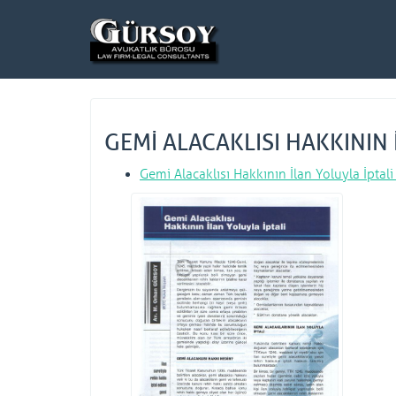
GEMİ ALACAKLISI HAKKININ 
Gemi Alacaklısı Hakkının İlan Yoluyla İptali