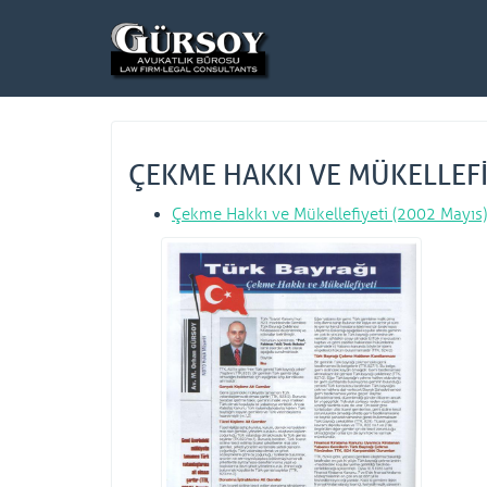
ÇEKME HAKKI VE MÜKELLEFİ
Çekme Hakkı ve Mükellefiyeti (2002 Mayıs)